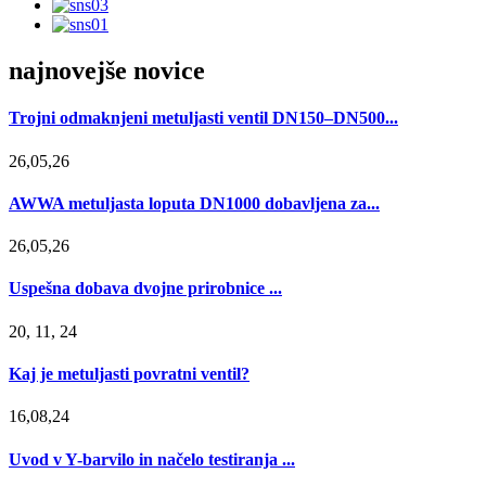
najnovejše novice
Trojni odmaknjeni metuljasti ventil DN150–DN500...
26,05,26
AWWA metuljasta loputa DN1000 dobavljena za...
26,05,26
Uspešna dobava dvojne prirobnice ...
20, 11, 24
Kaj je metuljasti povratni ventil?
16,08,24
Uvod v Y-barvilo in načelo testiranja ...