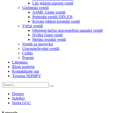
Lito jekleni zaporni ventil
Globinski ventili
ASME Globe ventili
Prehodni ventili DIN-EN
Kovani jekleni krogelni ventil
Vtični ventili
Obrnjeni tlačno uravnoteženi mazalni ventili
Dvižni čepni ventil
Mehko tesnilni ventil
Ventili za gnojevko
Uravnoteževalni ventili
Cedilo
Pogoni
Literatura
Blogi podjetja
Kontaktirajte nas
Tovarna NHMPV
Domov
Izdelki1
Serija GGC
Kategorije