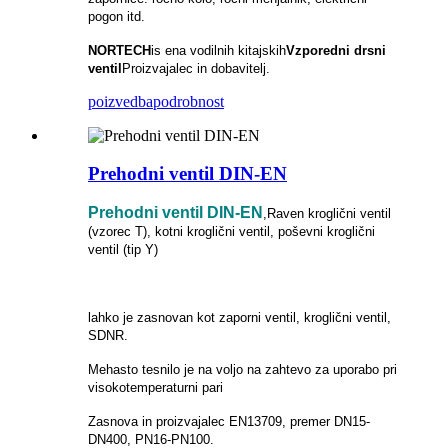
pogon itd.
NORTECH
is
ena vodilnih kitajskih
Vzporedni drsni
ventil
Proizvajalec in dobavitelj.
poizvedba
podrobnost
Prehodni ventil DIN-EN
Prehodni ventil DIN-EN
,Raven kroglični ventil
(vzorec T), kotni kroglični ventil, poševni kroglični
ventil (tip Y)
lahko je zasnovan kot zaporni ventil, kroglični ventil,
SDNR.
Mehasto tesnilo je na voljo na zahtevo za uporabo pri
visokotemperaturni pari
Zasnova in proizvajalec EN13709, premer DN15-
DN400, PN16-PN100.