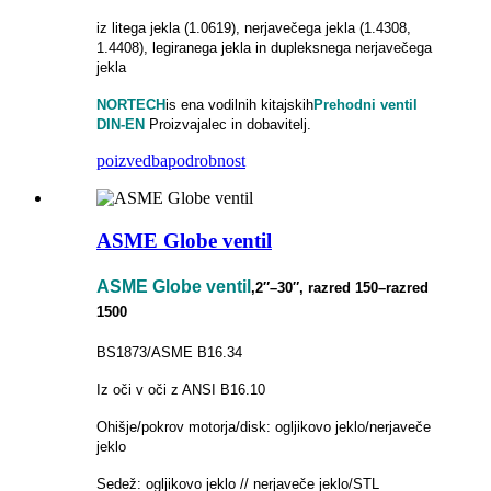
iz litega jekla (1.0619), nerjavečega jekla (1.4308,
1.4408), legiranega jekla in dupleksnega nerjavečega
jekla
NORTECH
is
ena vodilnih kitajskih
Prehodni ventil
DIN-EN
Proizvajalec in dobavitelj.
poizvedba
podrobnost
ASME Globe ventil
ASME Globe ventil
,2″–30″, razred 150–razred
1500
BS1873/ASME B16.34
Iz oči v oči z ANSI B16.10
Ohišje/pokrov motorja/disk: ogljikovo jeklo/nerjaveče
jeklo
Sedež: ogljikovo jeklo // nerjaveče jeklo/STL