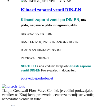
Klinasti zaporni ventil DIN-EN
Klinasti zaporni ventil po DIN-EN
, lito
jeklo, nerjaveče jeklo in legirano jeklo
DIN 3352 BS-EN 1984
DN50–DN1200, PN10/16/25/40/63/100/160
Iz oči v oči DIN3202/EN558-1
Prirobnica EN1092-1
NORTECH
is
ena vodilnih kitajskih
Klinasti zaporni
ventil DIN-EN
Proizvajalec in dobavitelj.
poizvedba
podrobnost
Tianjin Greatwall Flow Valve Co., ltd. je vodilni proizvajalec
ventilov na Kitajskem, proizvodni center za metuljaste ventile,
nepovratne ventile in filtre.