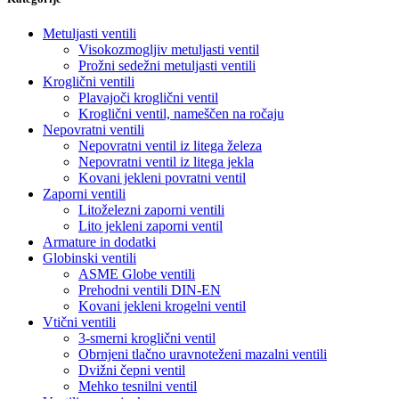
Metuljasti ventili
Visokozmogljiv metuljasti ventil
Prožni sedežni metuljasti ventili
Kroglični ventili
Plavajoči kroglični ventil
Kroglični ventil, nameščen na ročaju
Nepovratni ventili
Nepovratni ventil iz litega železa
Nepovratni ventil iz litega jekla
Kovani jekleni povratni ventil
Zaporni ventili
Litoželezni zaporni ventili
Lito jekleni zaporni ventil
Armature in dodatki
Globinski ventili
ASME Globe ventili
Prehodni ventili DIN-EN
Kovani jekleni krogelni ventil
Vtični ventili
3-smerni kroglični ventil
Obrnjeni tlačno uravnoteženi mazalni ventili
Dvižni čepni ventil
Mehko tesnilni ventil