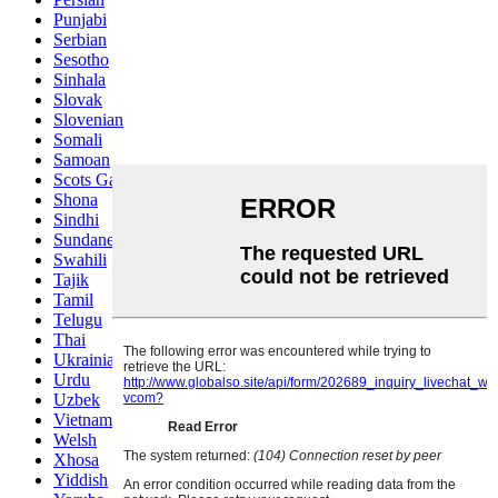
Punjabi
Serbian
Sesotho
Sinhala
Slovak
Slovenian
Somali
Samoan
Scots Gaelic
Shona
Sindhi
Sundanese
Swahili
Tajik
Tamil
Telugu
Thai
Ukrainian
Urdu
Uzbek
Vietnamese
Welsh
Xhosa
Yiddish