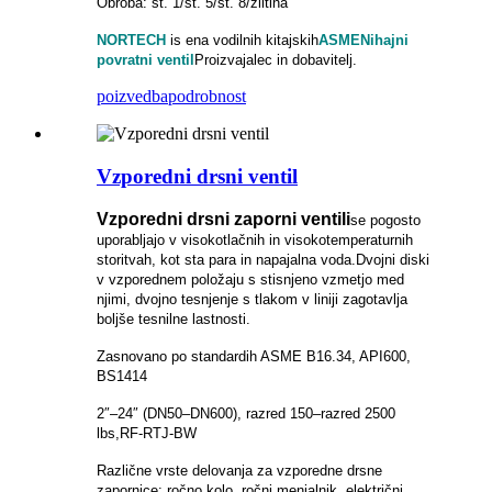
Obroba: št. 1/št. 5/št. 8/zlitina
NORTECH
is
ena vodilnih kitajskih
ASME
Nihajni
povratni ventil
Proizvajalec in dobavitelj.
poizvedba
podrobnost
Vzporedni drsni ventil
Vzporedni drsni zaporni ventili
se pogosto
uporabljajo v visokotlačnih in visokotemperaturnih
storitvah, kot sta para in napajalna voda.
Dvojni diski
v vzporednem položaju s stisnjeno vzmetjo med
njimi, dvojno tesnjenje s tlakom v liniji zagotavlja
boljše tesnilne lastnosti.
Zasnovano po standardih ASME B16.34, API600,
BS1414
2″–24″ (DN50–DN600), razred 150–razred 2500
lbs,
RF-RTJ-BW
Različne vrste delovanja za vzporedne drsne
zapornice: ročno kolo, ročni menjalnik, električni