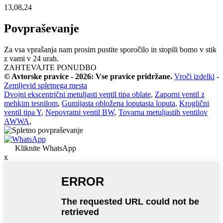
13,08,24
Povpraševanje
Za vsa vprašanja nam prosim pustite sporočilo in stopili bomo v stik
z vami v 24 urah.
ZAHTEVAJTE PONUDBO
© Avtorske pravice - 2026: Vse pravice pridržane.
Vroči izdelki
-
Zemljevid spletnega mesta
Dvojni ekscentrični metuljasti ventil tipa oblate
,
Zaporni ventil z
mehkim tesnilom
,
Gumijasta obložena loputasta loputa
,
Kroglični
ventil tipa Y
,
Nepovratni ventil BW
,
Tovarna metuljastih ventilov
AWWA
,
Kliknite WhatsApp
x