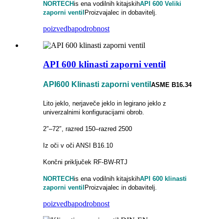
NORTECH
is
ena vodilnih kitajskih
API 600 Veliki
zaporni ventil
Proizvajalec in dobavitelj.
poizvedba
podrobnost
API 600 klinasti zaporni ventil
API600 Klinasti zaporni ventil
ASME B16.34
Lito jeklo, nerjaveče jeklo in legirano jeklo z
univerzalnimi konfiguracijami obrob.
2″–72″, razred 150–razred 2500
Iz oči v oči ANSI B16.10
Končni priključek RF-BW-RTJ
NORTECH
is
ena vodilnih kitajskih
API 600 klinasti
zaporni ventil
Proizvajalec in dobavitelj.
poizvedba
podrobnost