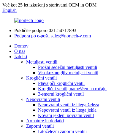
Več kot 25 let izkušenj s storitvami OEM in ODM
English
Pokličite podporo
021-54717893
Podpora po e-pošti
sales@nortech-v.com
Domov
O nas
Izdelki
Metuljasti ventili
Prožni sedežni metuljasti ventili
Visokozmogljiv metuljasti ventil
Kroglični ventili
Plavajoči kroglični ventil
Kroglični ventil, nameščen na ročaju
3-smerni kroglični ventil
Nepovratni ventili
Nepovratni ventil iz litega železa
Nepovratni ventil iz litega jekla
Kovani jekleni povratni ventil
Armature in dodatki
Zaporni ventili
Litoželezni zaporni ventili