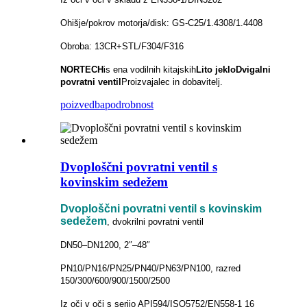
Ohišje/pokrov motorja/disk: GS-C25/1.4308/1.4408
Obroba: 13CR+STL/F304/F316
NORTECH
is
ena vodilnih kitajskih
Lito jeklo
Dvigalni
povratni ventil
Proizvajalec in dobavitelj.
poizvedba
podrobnost
Dvoploščni povratni ventil s
kovinskim sedežem
Dvoploščni povratni ventil s kovinskim
sedežem
, dvokrilni povratni ventil
DN50–DN1200, 2″–48″
PN10/PN16/PN25/PN40/PN63/PN100, razred
150/300/600/900/1500/2500
Iz oči v oči s serijo API594/ISO5752/EN558-1 16