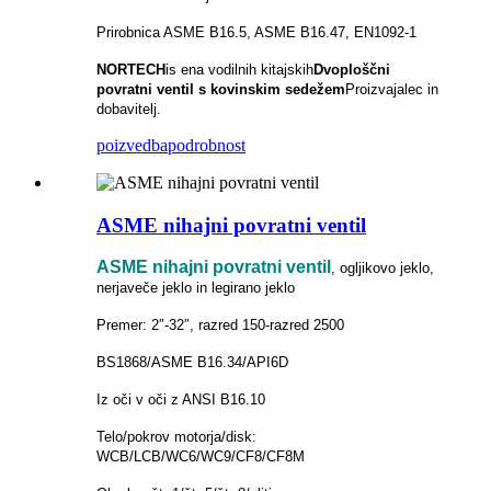
Prirobnica ASME B16.5, ASME B16.47, EN1092-1
NORTECH
is
ena vodilnih kitajskih
Dvoploščni
povratni ventil s kovinskim sedežem
Proizvajalec in
dobavitelj.
poizvedba
podrobnost
ASME nihajni povratni ventil
ASME nihajni povratni ventil
, ogljikovo jeklo,
nerjaveče jeklo in legirano jeklo
Premer: 2″-32″, razred 150-razred 2500
BS1868/ASME B16.34/API6D
Iz oči v oči z ANSI B16.10
Telo/pokrov motorja/disk:
WCB/LCB/WC6/WC9/CF8/CF8M