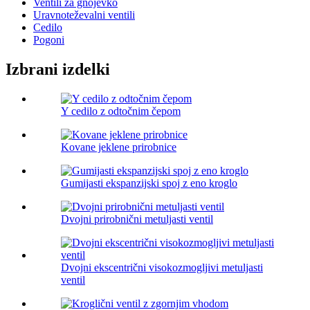
Ventili za gnojevko
Uravnoteževalni ventili
Cedilo
Pogoni
Izbrani izdelki
Y cedilo z odtočnim čepom
Kovane jeklene prirobnice
Gumijasti ekspanzijski spoj z eno kroglo
Dvojni prirobnični metuljasti ventil
Dvojni ekscentrični visokozmogljivi metuljasti
ventil