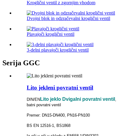
Kroglični ventil z zgornjim vhodom
Dvojni blok in odzračevalni kroglični ventil
Plavajoči kroglični ventil
3-delni plavajoči kroglični ventil
Serija GGC
Lito jekleni povratni ventil
Lito jeklo Dvigalni povratni ventil
DIN/EN
,
batni povratni ventil
Premer: DN15-DN400, PN16-PN100
BS EN 12516-1, BS1868
Iz oči v oči v skladu z EN558-1/DIN3202