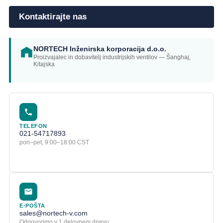
Kontaktirajte nas
NORTECH Inženirska korporacija d.o.o.
Proizvajalec in dobavitelj industrijskih ventilov — Šanghaj,
Kitajska
TELEFON
021-54717893
pon–pet, 9:00–18:00 CST
E-POŠTA
sales@nortech-v.com
Odgovorimo v 1 delovnem dnevu