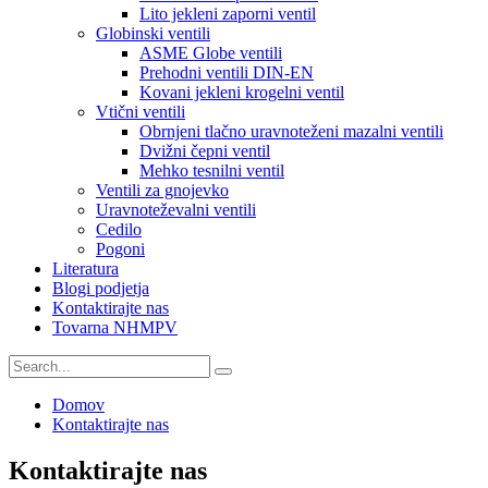
Lito jekleni zaporni ventil
Globinski ventili
ASME Globe ventili
Prehodni ventili DIN-EN
Kovani jekleni krogelni ventil
Vtični ventili
Obrnjeni tlačno uravnoteženi mazalni ventili
Dvižni čepni ventil
Mehko tesnilni ventil
Ventili za gnojevko
Uravnoteževalni ventili
Cedilo
Pogoni
Literatura
Blogi podjetja
Kontaktirajte nas
Tovarna NHMPV
Domov
Kontaktirajte nas
Kontaktirajte nas