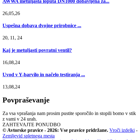
AWWA metuljasta loputa DN1000 dobavljena za...
26,05,26
Uspešna dobava dvojne prirobnice ...
20, 11, 24
Kaj je metuljasti povratni ventil?
16,08,24
Uvod v Y-barvilo in načelo testiranja ...
13,08,24
Povpraševanje
Za vsa vprašanja nam prosim pustite sporočilo in stopili bomo v stik
z vami v 24 urah.
ZAHTEVAJTE PONUDBO
© Avtorske pravice - 2026: Vse pravice pridržane.
Vroči izdelki
-
Zemljevid spletnega mesta