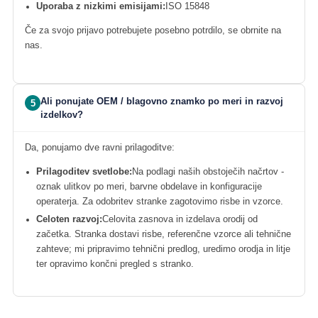
Uporaba z nizkimi emisijami:
ISO 15848
Če za svojo prijavo potrebujete posebno potrdilo, se obrnite na
nas.
Ali ponujate OEM / blagovno znamko po meri in razvoj
5
izdelkov?
Da, ponujamo dve ravni prilagoditve:
Prilagoditev svetlobe:
Na podlagi naših obstoječih načrtov -
oznak ulitkov po meri, barvne obdelave in konfiguracije
operaterja. Za odobritev stranke zagotovimo risbe in vzorce.
Celoten razvoj:
Celovita zasnova in izdelava orodij od
začetka. Stranka dostavi risbe, referenčne vzorce ali tehnične
zahteve; mi pripravimo tehnični predlog, uredimo orodja in litje
ter opravimo končni pregled s stranko.