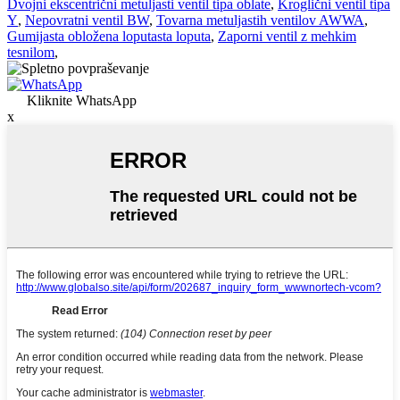
Dvojni ekscentrični metuljasti ventil tipa oblate
,
Kroglični ventil tipa
Y
,
Nepovratni ventil BW
,
Tovarna metuljastih ventilov AWWA
,
Gumijasta obložena loputasta loputa
,
Zaporni ventil z mehkim
tesnilom
,
Kliknite WhatsApp
x