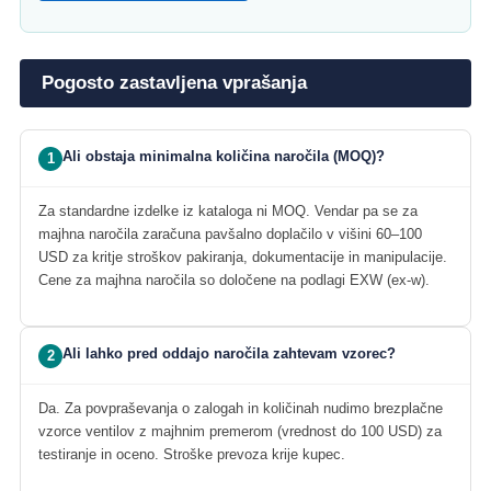
Pogosto zastavljena vprašanja
Ali obstaja minimalna količina naročila (MOQ)?
1
Za standardne izdelke iz kataloga ni MOQ. Vendar pa se za
majhna naročila zaračuna pavšalno doplačilo v višini 60–100
USD za kritje stroškov pakiranja, dokumentacije in manipulacije.
Cene za majhna naročila so določene na podlagi EXW (ex-w).
Ali lahko pred oddajo naročila zahtevam vzorec?
2
Da. Za povpraševanja o zalogah in količinah nudimo brezplačne
vzorce ventilov z majhnim premerom (vrednost do 100 USD) za
testiranje in oceno. Stroške prevoza krije kupec.