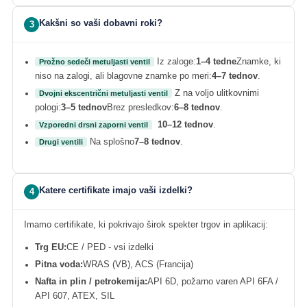
Kakšni so vaši dobavni roki?
3
Iz zaloge:
1–4 tedne
Znamke, ki
Prožno sedeči metuljasti ventil
niso na zalogi, ali blagovne znamke po meri:
4–7 tednov
.
Z na voljo ulitkovnimi
Dvojni ekscentrični metuljasti ventil
pologi:
3–5 tednov
Brez presledkov:
6–8 tednov
.
10–12 tednov
.
Vzporedni drsni zaporni ventil
Na splošno
7–8 tednov
.
Drugi ventili
Katere certifikate imajo vaši izdelki?
4
Imamo certifikate, ki pokrivajo širok spekter trgov in aplikacij:
Trg EU:
CE / PED - vsi izdelki
Pitna voda:
WRAS (VB), ACS (Francija)
Nafta in plin / petrokemija:
API 6D, požarno varen API 6FA /
API 607, ATEX, SIL