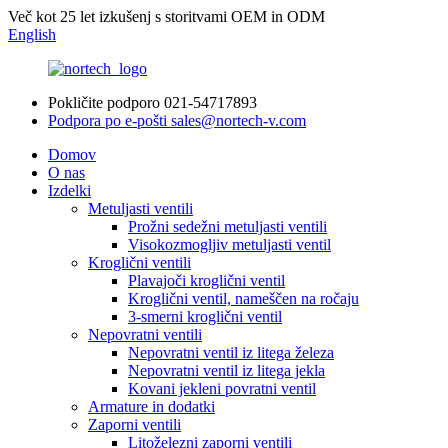
Več kot 25 let izkušenj s storitvami OEM in ODM
English
Pokličite podporo
021-54717893
Podpora po e-pošti
sales@nortech-v.com
Domov
O nas
Izdelki
Metuljasti ventili
Prožni sedežni metuljasti ventili
Visokozmogljiv metuljasti ventil
Kroglični ventili
Plavajoči kroglični ventil
Kroglični ventil, nameščen na ročaju
3-smerni kroglični ventil
Nepovratni ventili
Nepovratni ventil iz litega železa
Nepovratni ventil iz litega jekla
Kovani jekleni povratni ventil
Armature in dodatki
Zaporni ventili
Litoželezni zaporni ventili