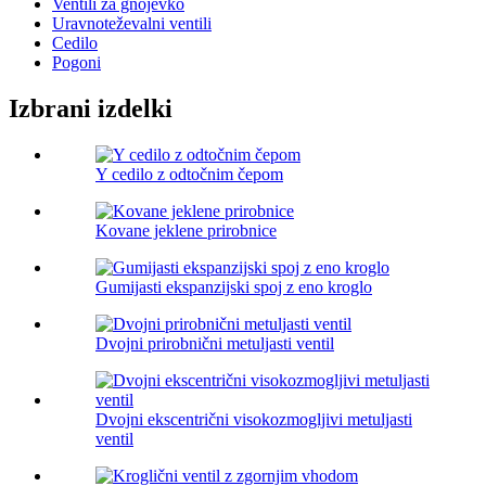
Ventili za gnojevko
Uravnoteževalni ventili
Cedilo
Pogoni
Izbrani izdelki
Y cedilo z odtočnim čepom
Kovane jeklene prirobnice
Gumijasti ekspanzijski spoj z eno kroglo
Dvojni prirobnični metuljasti ventil
Dvojni ekscentrični visokozmogljivi metuljasti
ventil