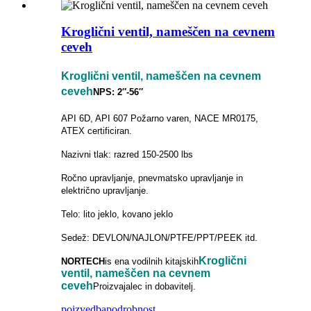
Kroglični ventil, nameščen na cevnem
ceveh
Kroglični ventil, nameščen na cevnem
ceveh
NPS: 2″-56″
API 6D, API 607 ​​Požarno varen, NACE MR0175,
ATEX certificiran.
Nazivni tlak: razred 150-2500 lbs
Ročno upravljanje, pnevmatsko upravljanje in
električno upravljanje.
Telo: lito jeklo, kovano jeklo
Sedež: DEVLON/NAJLON/PTFE/PPT/PEEK itd.
Kroglični
NORTECH
is
ena vodilnih kitajskih
ventil, nameščen na cevnem
ceveh
Proizvajalec in dobavitelj.
poizvedba
podrobnost