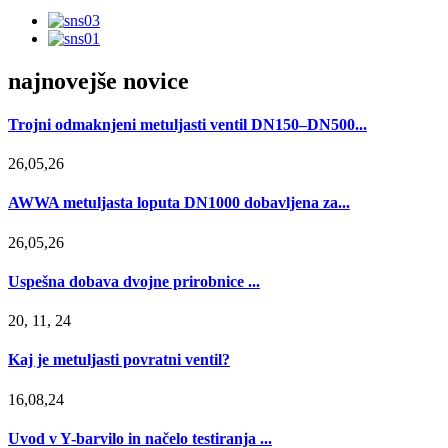
najnovejše novice
Trojni odmaknjeni metuljasti ventil DN150–DN500...
26,05,26
AWWA metuljasta loputa DN1000 dobavljena za...
26,05,26
Uspešna dobava dvojne prirobnice ...
20, 11, 24
Kaj je metuljasti povratni ventil?
16,08,24
Uvod v Y-barvilo in načelo testiranja ...