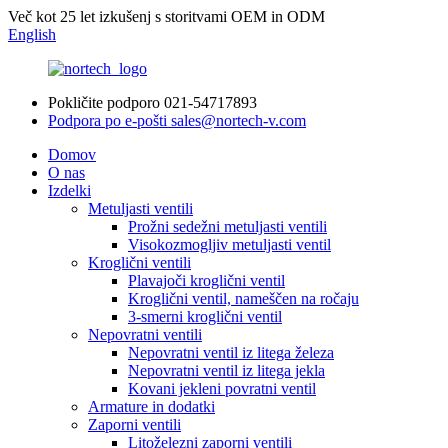
Več kot 25 let izkušenj s storitvami OEM in ODM
English
Pokličite podporo
021-54717893
Podpora po e-pošti
sales@nortech-v.com
Domov
O nas
Izdelki
Metuljasti ventili
Prožni sedežni metuljasti ventili
Visokozmogljiv metuljasti ventil
Kroglični ventili
Plavajoči kroglični ventil
Kroglični ventil, nameščen na ročaju
3-smerni kroglični ventil
Nepovratni ventili
Nepovratni ventil iz litega železa
Nepovratni ventil iz litega jekla
Kovani jekleni povratni ventil
Armature in dodatki
Zaporni ventili
Litoželezni zaporni ventili