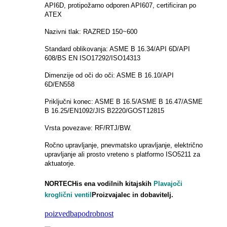
API6D, protipožarno odporen API607, certificiran po
ATEX
Nazivni tlak: RAZRED 150~600
Standard oblikovanja: ASME B 16.34/API 6D/API
608/BS EN ISO17292/ISO14313
Dimenzije od oči do oči: ASME B 16.10/API
6D/EN558
Priključni konec: ASME B 16.5/ASME B 16.47/ASME
B 16.25/EN1092/JIS B2220/GOST12815
Vrsta povezave: RF/RTJ/BW.
Ročno upravljanje, pnevmatsko upravljanje, električno
upravljanje ali prosto vreteno s platformo ISO5211 za
aktuatorje.
NORTECH
is
ena vodilnih kitajskih
Plavajoči
kroglični ventil
Proizvajalec in dobavitelj.
poizvedba
podrobnost