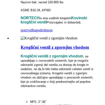
Nazivni tlak: razred 150-900 lbs
ASME B16.34, API6D
NORTECH
Kovinski
is
ena vodilnih kitajskih
kroglični ventil
Proizvajalec in dobavitelj.
poizvedba
podrobnost
Kroglični ventil z zgornjim vhodom
Kroglični ventili z zgornjim vhodom
, se
uporabljajo v cevovodnih sistemih, kjer je mogoče
odstraniti zgornji del ventila za dostop do krogle in
sedežev, ne da bi bilo treba odstraniti celoten ventil iz
cevovodnega sistema. Krogelni ventili z zgornjim
vhodom se običajno uporabljajo v procesnih sistemih,
kjer je vzdrževanje v liniji prednostnejše od popolne
odstranitve ventila.
NPS: 2″-36″