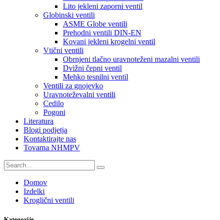
Lito jekleni zaporni ventil
Globinski ventili
ASME Globe ventili
Prehodni ventili DIN-EN
Kovani jekleni krogelni ventil
Vtični ventili
Obrnjeni tlačno uravnoteženi mazalni ventili
Dvižni čepni ventil
Mehko tesnilni ventil
Ventili za gnojevko
Uravnoteževalni ventili
Cedilo
Pogoni
Literatura
Blogi podjetja
Kontaktirajte nas
Tovarna NHMPV
Domov
Izdelki
Kroglični ventili
Kategorije