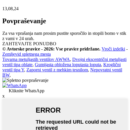
13,08,24
Povpraševanje
Za vsa vprašanja nam prosim pustite sporočilo in stopili bomo v stik
z vami v 24 urah.
ZAHTEVAJTE PONUDBO
© Avtorske pravice - 2026: Vse pravice pridržane.
Vroči izdelki
-
Zemljevid spletnega mesta
Tovarna metuljastih ventilov AWWA
,
Dvojni ekscentrični metuljasti
ventil tipa oblate
,
Gumijasta obložena loputasta loputa
,
Kroglični
ventil tipa Y
,
Zaporni ventil z mehkim tesnilom
,
Nepovratni ventil
BW
,
Kliknite WhatsApp
x