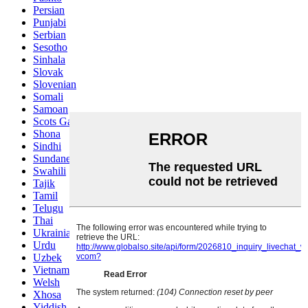
Persian
Punjabi
Serbian
Sesotho
Sinhala
Slovak
Slovenian
Somali
Samoan
Scots Gaelic
Shona
Sindhi
Sundanese
Swahili
Tajik
Tamil
Telugu
Thai
Ukrainian
Urdu
Uzbek
Vietnamese
Welsh
Xhosa
Yiddish