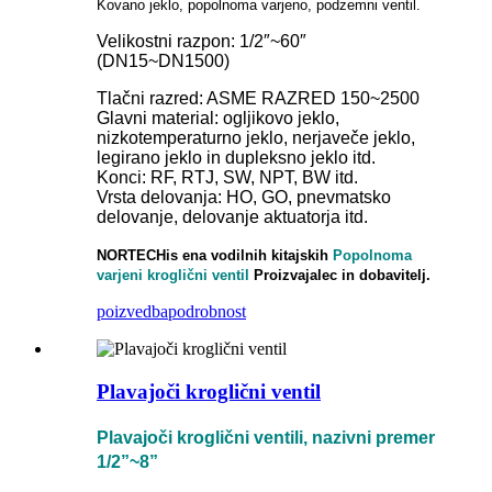
Kovano jeklo, popolnoma varjeno, podzemni ventil.
Velikostni razpon: 1/2″~60″
(DN15~DN1500)
Tlačni razred: ASME RAZRED 150~2500
Glavni material: ogljikovo jeklo,
nizkotemperaturno jeklo, nerjaveče jeklo,
legirano jeklo in dupleksno jeklo itd.
Konci: RF, RTJ, SW, NPT, BW itd.
Vrsta delovanja: HO, GO, pnevmatsko
delovanje, delovanje aktuatorja itd.
NORTECH
is
ena vodilnih kitajskih
Popolnoma
varjeni kroglični ventil
Proizvajalec in dobavitelj.
poizvedba
podrobnost
Plavajoči kroglični ventil
Plavajoči kroglični ventili, nazivni premer
1/2”~8”