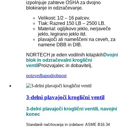
izpolnjuje zahteve OSHA za dvojno
blokiranje in odzračevanje.
Velikost: 1/2 – 16 palcev.
Tlak: Razred 150 LB – 2500 LB.
Material: ogljikovo jeklo, nerjaveče
jeklo, legirano jeklo itd.
plavajoči ali nameščeni na ceveh, za
namene DBB in DIB.
NORTECH je eden vodilnih kitajskih
Dvojni
blok in odzračevalni kroglični
ventil
Proizvajalec in dobavitelj.
poizvedba
podrobnost
3-delni plavajoči kroglični ventil
3-delni plavajoči kroglični ventili, navojni
konec
Standardi načrtovanja in izdelave: ASME B16.34