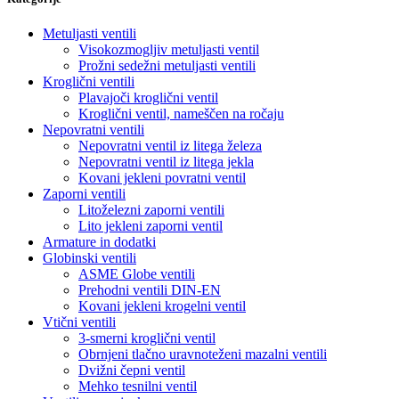
Metuljasti ventili
Visokozmogljiv metuljasti ventil
Prožni sedežni metuljasti ventili
Kroglični ventili
Plavajoči kroglični ventil
Kroglični ventil, nameščen na ročaju
Nepovratni ventili
Nepovratni ventil iz litega železa
Nepovratni ventil iz litega jekla
Kovani jekleni povratni ventil
Zaporni ventili
Litoželezni zaporni ventili
Lito jekleni zaporni ventil
Armature in dodatki
Globinski ventili
ASME Globe ventili
Prehodni ventili DIN-EN
Kovani jekleni krogelni ventil
Vtični ventili
3-smerni kroglični ventil
Obrnjeni tlačno uravnoteženi mazalni ventili
Dvižni čepni ventil
Mehko tesnilni ventil