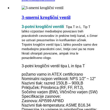
3-smerni kroglični ventil
3-potni kroglični ventili
Tipa T in L. Tip T
lahko vzpostavi medsebojno povezavo treh
pravokotnih cevovodov in prekine tretji kanal, s čimer
se ustvari preusmeritev in konfluenten učinek.
Tripotni kroglični ventil tipa L lahko poveže samo dve
medsebojno pravokotni cevi, tretje cevi pa ne more
hkrati ohranjati povezane, ampak ima le
porazdelitveno vlogo.
3-potni kroglični ventil tipa L in tipa T
požarno varno in ATEX certificirano
Nominalni razpon velikosti: NPS 1/2” ~ 12”
Nazivni tlak: razred 150LB – 900LB
Priključek: Prirobnica (RF, FF, RTJ),
Sočelno varjen (BW), Vtičnično varjen (SW)
Specifikacije zasnove:
Zasnova: API599 API6D
Nazivni tlak-temperatura: ASME B16.34
Dimenzije za varjene in prirobnične ventile: