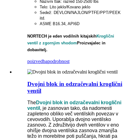
Nazivni tlak: razred 150-2500 lbs
Telo: Lito jeklo/Kovano jeklo
Sedež: DEVLON/NAJLON/PTFE/PPT/PEEK
itd.
ASME B16.34, API6D
NORTECH je eden vodilnih kitajskih
Kroglični
ventil z zgornjim vhodom
Proizvajalec in
dobavitelj.
poizvedba
podrobnost
Dvojni blok in odzračevalni kroglični
ventil
The
Dvojni blok in odzračevalni kroglični
ventil
, je zasnovan tako, da nadomesti
zapleteno obliko več ventilskih povezav v
cevovodih. Uporablja dvojno ventilsko
zasnovo. Z združitvijo dveh ventilov v eno
ohišje dvojna ventilska zasnova zmanjša
težo in morebitne poti puščanja, hkrati pa