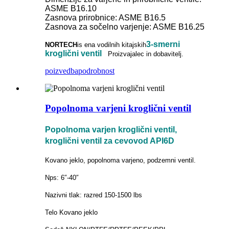
ASME B16.10
Zasnova prirobnice: ASME B16.5
Zasnova za sočelno varjenje: ASME B16.25
3-smerni
NORTECH
is
ena vodilnih kitajskih
kroglični ventil
Proizvajalec in dobavitelj.
poizvedba
podrobnost
Popolnoma varjeni kroglični ventil
Popolnoma varjen kroglični ventil,
kroglični ventil za cevovod API6D
Kovano jeklo, popolnoma varjeno, podzemni ventil.
Nps: 6″-40″
Nazivni tlak: razred 150-1500 lbs
Telo Kovano jeklo