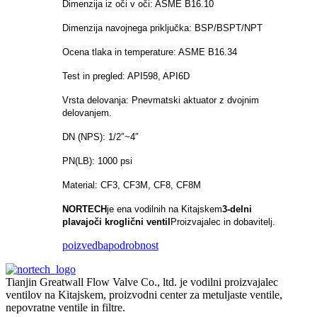
Dimenzija iz oči v oči: ASME B16.10
Dimenzija navojnega priključka: BSP/BSPT/NPT
Ocena tlaka in temperature: ASME B16.34
Test in pregled: API598, API6D
Vrsta delovanja: Pnevmatski aktuator z dvojnim
delovanjem.
DN (NPS): 1/2″~4″
PN(LB): 1000 psi
Material: CF3, CF3M, CF8, CF8M
NORTECH
je ena vodilnih na Kitajskem
3-delni
plavajoči kroglični ventil
Proizvajalec in dobavitelj.
poizvedba
podrobnost
Tianjin Greatwall Flow Valve Co., ltd. je vodilni proizvajalec
ventilov na Kitajskem, proizvodni center za metuljaste ventile,
nepovratne ventile in filtre.