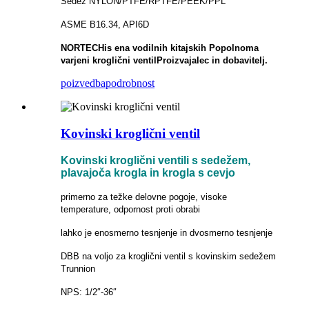
Sedež NYLON/PTFE/RPTFE/PEEK/PPL
ASME B16.34, API6D
NORTECH
is
ena vodilnih kitajskih
Popolnoma
varjeni kroglični ventil
Proizvajalec in dobavitelj.
poizvedba
podrobnost
Kovinski kroglični ventil
Kovinski kroglični ventili s sedežem,
plavajoča krogla in krogla s cevjo
primerno za težke delovne pogoje, visoke
temperature, odpornost proti obrabi
lahko je enosmerno tesnjenje in dvosmerno tesnjenje
DBB na voljo za kroglični ventil s kovinskim sedežem
Trunnion
NPS: 1/2″-36″