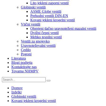
Lito jekleni zaporni ventil
Globinski ventili
ASME Globe ventili
Prehodni ventili DIN-EN
Kovani jekleni krogelni ventil
Vtični ventili
Obrnjeni tlačno uravnoteženi mazalni ventili
Dvižni čepni ventil
Mehko tesnilni ventil
Ventili za gnojevko
Uravnoteževalni ventili
Cedilo
Pogoni
Literatura
Blogi podjetja
Kontaktirajte nas
Tovarna NHMPV
Domov
Izdelki
Globinski ventili
Kovani jekleni krogelni ventil