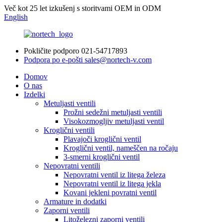
Več kot 25 let izkušenj s storitvami OEM in ODM
English
Pokličite podporo
021-54717893
Podpora po e-pošti
sales@nortech-v.com
Domov
O nas
Izdelki
Metuljasti ventili
Prožni sedežni metuljasti ventili
Visokozmogljiv metuljasti ventil
Kroglični ventili
Plavajoči kroglični ventil
Kroglični ventil, nameščen na ročaju
3-smerni kroglični ventil
Nepovratni ventili
Nepovratni ventil iz litega železa
Nepovratni ventil iz litega jekla
Kovani jekleni povratni ventil
Armature in dodatki
Zaporni ventili
Litoželezni zaporni ventili