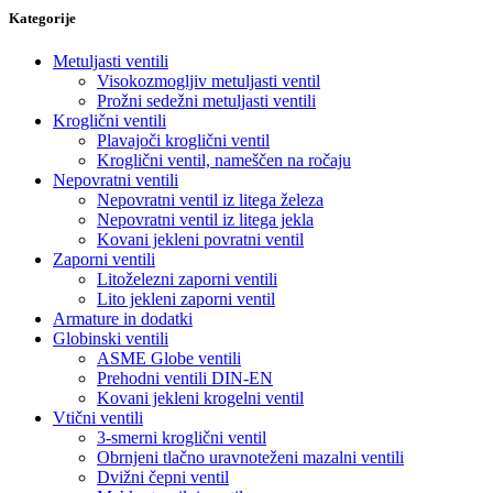
Kategorije
Metuljasti ventili
Visokozmogljiv metuljasti ventil
Prožni sedežni metuljasti ventili
Kroglični ventili
Plavajoči kroglični ventil
Kroglični ventil, nameščen na ročaju
Nepovratni ventili
Nepovratni ventil iz litega železa
Nepovratni ventil iz litega jekla
Kovani jekleni povratni ventil
Zaporni ventili
Litoželezni zaporni ventili
Lito jekleni zaporni ventil
Armature in dodatki
Globinski ventili
ASME Globe ventili
Prehodni ventili DIN-EN
Kovani jekleni krogelni ventil
Vtični ventili
3-smerni kroglični ventil
Obrnjeni tlačno uravnoteženi mazalni ventili
Dvižni čepni ventil