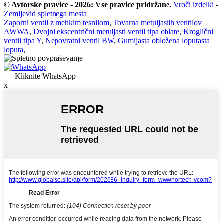
© Avtorske pravice - 2026: Vse pravice pridržane.
Vroči izdelki
-
Zemljevid spletnega mesta
Zaporni ventil z mehkim tesnilom
,
Tovarna metuljastih ventilov
AWWA
,
Dvojni ekscentrični metuljasti ventil tipa oblate
,
Kroglični
ventil tipa Y
,
Nepovratni ventil BW
,
Gumijasta obložena loputasta
loputa
,
Kliknite WhatsApp
x