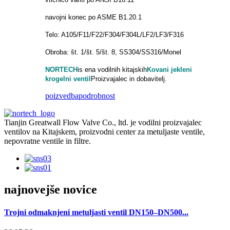
navojni konec po ASME B1.20.1
Telo: A105/F11/F22/F304/F304L/LF2/LF3/F316
Obroba: št. 1/št. 5/št. 8, SS304/SS316/Monel
NORTECH
is
ena vodilnih kitajskih
Kovani jekleni
krogelni ventil
Proizvajalec in dobavitelj.
poizvedba
podrobnost
Tianjin Greatwall Flow Valve Co., ltd. je vodilni proizvajalec
ventilov na Kitajskem, proizvodni center za metuljaste ventile,
nepovratne ventile in filtre.
najnovejše novice
Trojni odmaknjeni metuljasti ventil DN150–DN500...